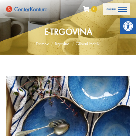
Menu
0
Open 
E-TRGOVINA
You are here:
Domov
Trgovina
Glineni izdelki