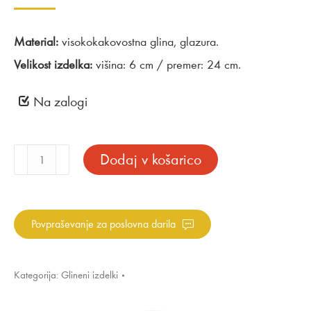
Material:
visokokakovostna glina, glazura.
Velikost izdelka:
višina: 6 cm / premer: 24 cm.
Na zalogi
Srednja
Dodaj v košarico
glinena
skleda
modra
količina
Povpraševanje za poslovna darila
Kategorija:
Glineni izdelki