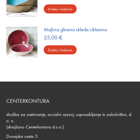
Dodaj v košarico
Majhna glinena skleda ciklamna
25,00
€
Dodaj v košarico
CENTERKONTURA
družba za svetovanje, socialni razvoj, usposabljanje in založništvo, d.
o. o.
(skrajšano Centerkontura d.o.o.)
Dunajska cesta 5