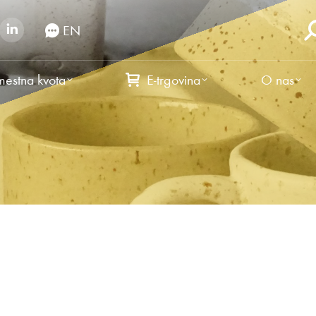
EN
estna kvota
E-trgovina
O nas