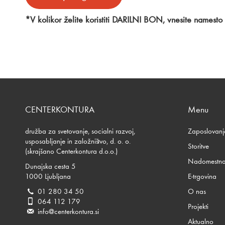
*V kolikor želite koristiti DARILNI BON, vnesite namesto
CENTERKONTURA
Menu
družba za svetovanje, socialni razvoj,
Zaposlovanj
usposabljanje in založništvo, d. o. o.
Storitve
(skrajšano Centerkontura d.o.o.)
Nadomestna
Dunajska cesta 5
1000 Ljubljana
E-trgovina
01 280 34 50
O nas
064 112 179
Projekti
info@centerkontura.si
Aktualno