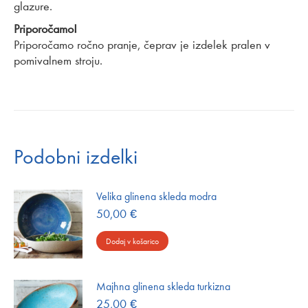
glazure.
Priporočamo!
Priporočamo ročno pranje, čeprav je izdelek pralen v
pomivalnem stroju.
Podobni izdelki
Velika glinena skleda modra
50,00
€
Dodaj v košarico
Majhna glinena skleda turkizna
25,00
€