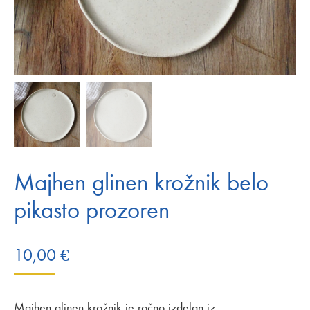
Majhen glinen krožnik belo
pikasto prozoren
10,00
€
Majhen glinen krožnik je ročno izdelan iz