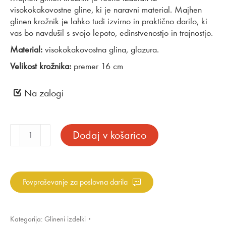
visokokakovostne gline, ki je naravni material. Majhen
glinen krožnik je lahko tudi izvirno in praktično darilo, ki
vas bo navdušil s svojo lepoto, edinstvenostjo in trajnostjo.
Material:
visokokakovostna glina, glazura.
Velikost krožnika:
premer 16 cm
Na zalogi
Majhen
Dodaj v košarico
glinen
krožnik
belo
pikasto
Povpraševanje za poslovna darila
prozoren
količina
Kategorija:
Glineni izdelki