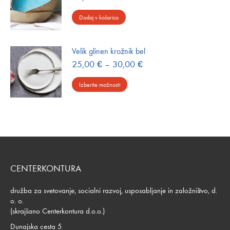
Dodaj v košarico
Velik glinen krožnik bel
Cenovni
25,00
€
–
30,00
€
razpon:
Ta
od
Izberite možnosti
izdelek
25,00 €
do
ima
30,00 €
več
različic.
Možnosti
lahko
izberete
CENTERKONTURA
na
strani
družba za svetovanje, socialni razvoj, usposabljanje in založništvo, d.
izdelka
o. o.
(skrajšano Centerkontura d.o.o.)
Dunajska cesta 5