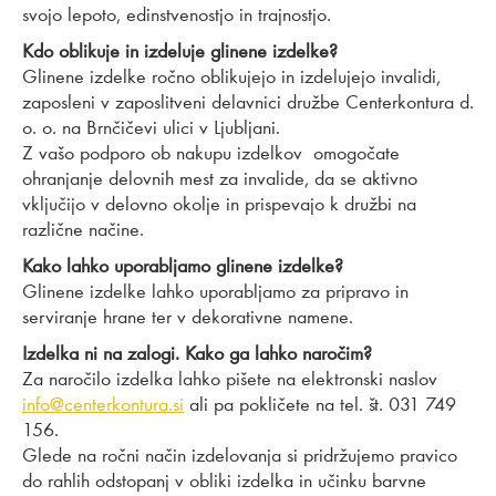
svojo lepoto, edinstvenostjo in trajnostjo.
Kdo oblikuje in izdeluje glinene izdelke?
Glinene izdelke ročno oblikujejo in izdelujejo invalidi,
zaposleni v zaposlitveni delavnici družbe Centerkontura d.
o. o. na Brnčičevi ulici v Ljubljani.
Z vašo podporo ob nakupu izdelkov omogočate
ohranjanje delovnih mest za invalide, da se aktivno
vključijo v delovno okolje in prispevajo k družbi na
različne načine.
Kako lahko uporabljamo glinene izdelke?
Glinene izdelke lahko uporabljamo za pripravo in
serviranje hrane ter v dekorativne namene.
Izdelka ni na zalogi. Kako ga lahko naročim?
Za naročilo izdelka lahko pišete na elektronski naslov
info@centerkontura.si
ali pa pokličete na tel. št. 031 749
156.
Glede na ročni način izdelovanja si pridržujemo pravico
do rahlih odstopanj v obliki izdelka in učinku barvne