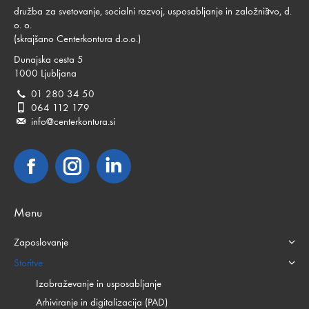
družba za svetovanje, socialni razvoj, usposabljanje in založništvo, d.
o. o.
(skrajšano Centerkontura d.o.o.)
Dunajska cesta 5
1000 Ljubljana
01 280 34 50
064 112 179
info@centerkontura.si
Facebook
Instagram
Linkedin
Menu
Zaposlovanje
Storitve
Izobraževanje in usposabljanje
Arhiviranje in digitalizacija (PAD)