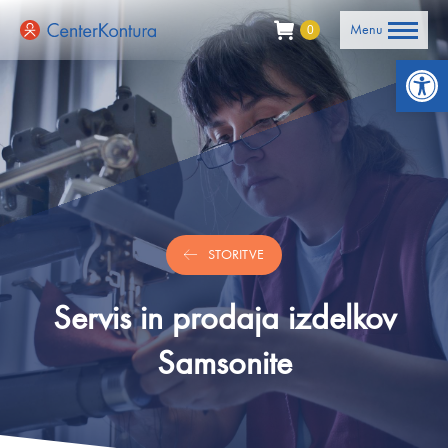
Menu
0
Open 
STORITVE
Servis in prodaja izdelkov
Samsonite