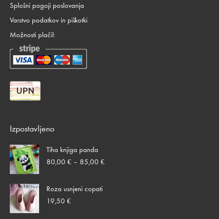
Splošni pogoji poslovanja
Varstvo podatkov in piškotki
Možnosti plačil:
Izpostavljeno
Tiha knjiga panda
Cenovni
80,00
€
–
85,00
€
razpon:
od
Roza usnjeni copati
80,00 €
do
19,50
€
85,00 €