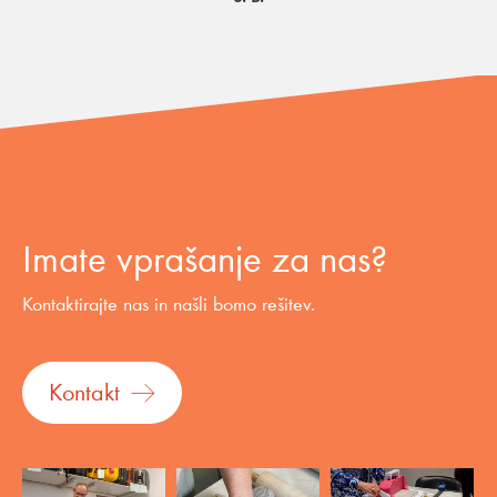
Imate vprašanje za nas?
Kontaktirajte nas in našli bomo rešitev.
Kontakt