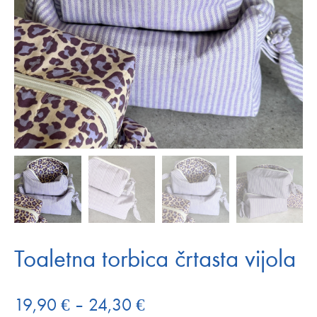
Toaletna torbica črtasta vijola
Cenovni
19,90
€
–
24,30
€