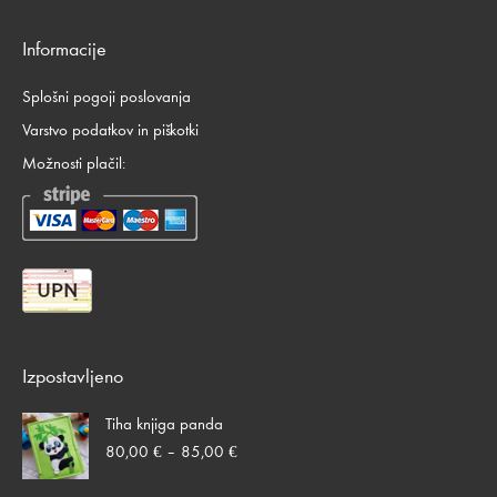
Informacije
Splošni pogoji poslovanja
Varstvo podatkov in piškotki
Možnosti plačil:
Izpostavljeno
Tiha knjiga panda
Cenovni
80,00
€
–
85,00
€
razpon:
od