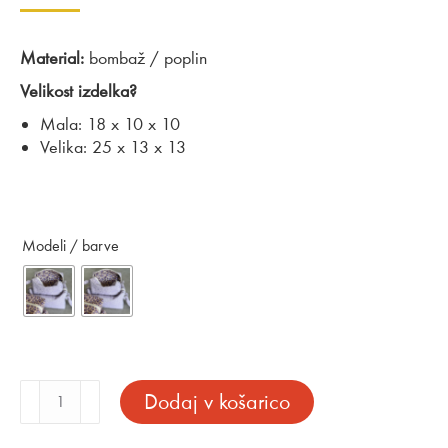
razpon:
od
Material:
bombaž / poplin
19,90 €
Velikost izdelka?
do
Mala: 18 x 10 x 10
24,30 €
Velika: 25 x 13 x 13
Modeli / barve
Toaletna
Dodaj v košarico
torbica
črtasta