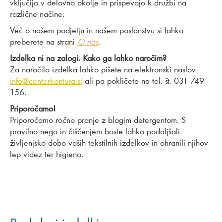
vključijo v delovno okolje in prispevajo k družbi na
različne načine.
Več o našem podjetju in našem poslanstvu si lahko
preberete na strani
O nas
.
Izdelka ni na zalogi. Kako ga lahko naročim?
Za naročilo izdelka lahko pišete na elektronski naslov
info@centerkontura.si
ali pa pokličete na tel. št. 031 749
156.
Priporočamo!
Priporočamo ročno pranje z blagim detergentom. S
pravilno nego in čiščenjem boste lahko podaljšali
življenjsko dobo vaših tekstilnih izdelkov in ohranili njihov
lep videz ter higieno.