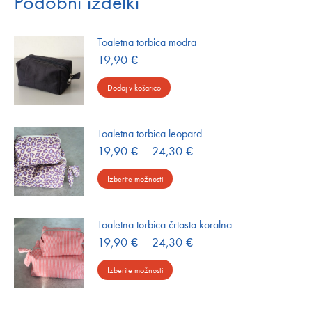
Podobni izdelki
Toaletna torbica modra
19,90
€
Dodaj v košarico
Toaletna torbica leopard
Cenovni
19,90
€
–
24,30
€
razpon:
Ta
od
Izberite možnosti
izdelek
19,90 €
do
ima
24,30 €
več
Toaletna torbica črtasta koralna
različic.
Cenovni
19,90
€
–
24,30
€
Možnosti
razpon:
Ta
od
lahko
Izberite možnosti
izdelek
19,90 €
izberete
do
ima
na
24,30 €