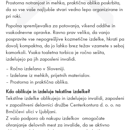
Prostorna notranjost in mehka, praktična oblika poskrbita,
da so vse vaše najljubše stvari vedno lepo organizirane in
pri roki.
Popolna spremljevalka za potovanja, vikend oddihe in
vsakodnevne opravke. Ravno prav velika, da vanjo
pospravite vse nepogrešljive kozmetične izdelke, hkrati pa
dovolj kompaktna, da jo lahko brez težav vzamete s seboj
kamorkoli. Vsaka toaletna torbica je ročno sešita,
izdelujejo pa jih zaposleni invalidi.
– Ročno izdelano v Sloveniji.
– Izdelane iz mehkih, prijetnih materialov.
– Prostorna in praktična oblika.
Kdo oblikuje in izdeluje tekstilne izdelke?
Tekstilne izdelke oblikujejo in izdelujejo invalidi, zaposleni
v zaposlitveni delavnici družbe Centerkontura d. o. o. na
Brnčičevi ulici v Ljubljani.
Z vašo podporo ob nakupu izdelkov omogočate
ohranjanje delovnih mest za invalide, da se aktivno