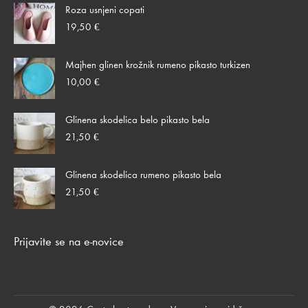
Roza usnjeni copati
80,00 €
do
19,50
€
85,00 €
Majhen glinen krožnik rumeno pikasto turkizen
10,00
€
Glinena skodelica belo pikasto bela
21,50
€
Glinena skodelica rumeno pikasto bela
21,50
€
Prijavite se na e-novice