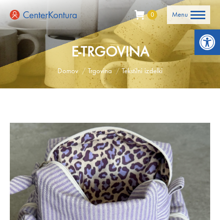
Menu
0
Open 
E-TRGOVINA
You are here:
Domov
Trgovina
Tekstilni izdelki