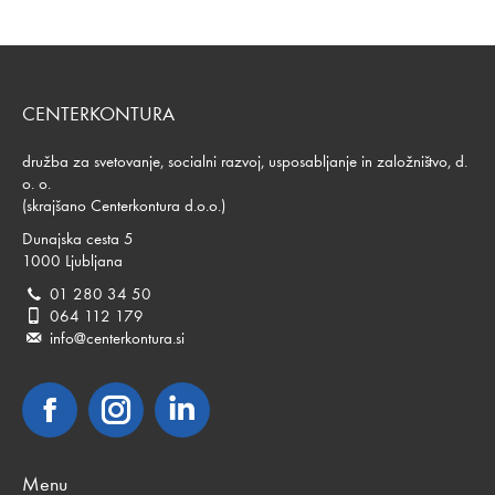
več
strani
različic.
izdelka
Možnosti
lahko
izberete
CENTERKONTURA
na
strani
družba za svetovanje, socialni razvoj, usposabljanje in založništvo, d.
izdelka
o. o.
(skrajšano Centerkontura d.o.o.)
Dunajska cesta 5
1000 Ljubljana
01 280 34 50
064 112 179
info@centerkontura.si
Facebook
Instagram
Linkedin
Menu