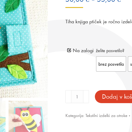
raz
od
Tiha knjiga ptiček je ročno izd
50,
do
55,
Na zalogi
želite posvetilo?
brez posvetila
Tiha
Dodaj v koš
knjiga
ptiček
količina
Kategorija:
Tekstilni izdelki za otroke