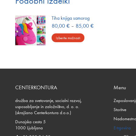
Podobni izdelki
Tiha knjiga samorog
Cenovni
80,00
€
–
85,00
€
razpon:
Ta
od
Izberite možnosti
izdelek
80,00 €
do
ima
85,00 €
več
različic.
Možnosti
lahko
izberete
CENTERKONTURA
Menu
na
strani
družba za svetovanje, socialni razvoj,
Zaposlovanj
izdelka
usposabljanje in založništvo, d. o. o.
Storitve
(skrajšano Centerkontura d.o.o.)
Nadomestna
Dunajska cesta 5
1000 Ljubljana
E-trgovina