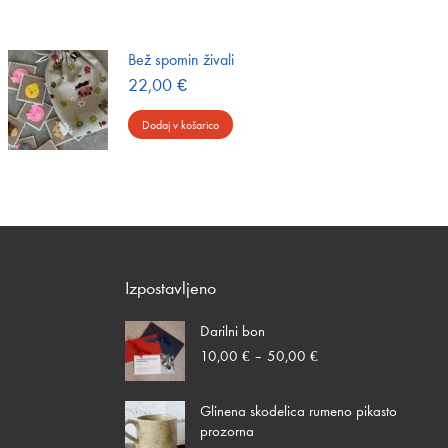
Bež spomin živali
22,00
€
Dodaj v košarico
Izpostavljeno
Darilni bon
Cenovni
10,00
€
–
50,00
€
razpon:
od
Glinena skodelica rumeno pikasto
10,00 €
prozorna
do