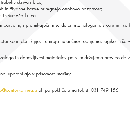
rebuhu skriva ribico;
umb in živahne barve pritegnejo otrokovo pozornost;
e in šumeča krilca.
 barvami, s premikajočimi se delci in z nalogami, s katerimi se b
otoriko in domišljijo, trenirajo natančnost oprijema, logiko in še 
 zalogo in dobavljivost materialov pa si pridržujemo pravico do
i uporabljajo v prisotnosti staršev.
fo@centerkontura.si
ali pa pokličete na tel. št. 031 749 156.