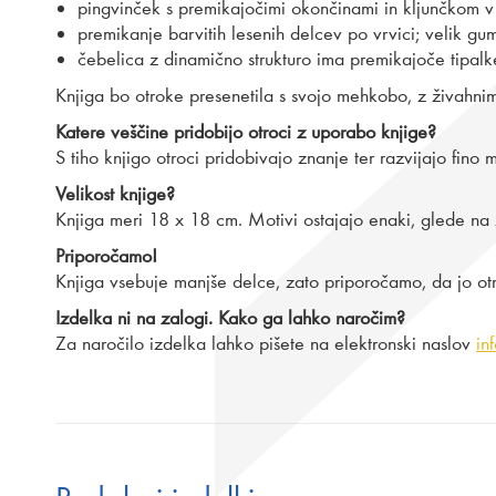
pingvinček s premikajočimi okončinami in kljunčkom v t
premikanje barvitih lesenih delcev po vrvici; velik g
čebelica z dinamično strukturo ima premikajoče tipalk
Knjiga bo otroke presenetila s svojo mehkobo, z živahnimi
Katere veščine pridobijo otroci z uporabo knjige?
S tiho knjigo otroci pridobivajo znanje ter razvijajo fino m
Velikost knjige?
Knjiga meri 18 x 18 cm. Motivi ostajajo enaki, glede na
Priporočamo!
Knjiga vsebuje manjše delce, zato priporočamo, da jo otroc
Izdelka ni na zalogi. Kako ga lahko naročim?
Za naročilo izdelka lahko pišete na elektronski naslov
in