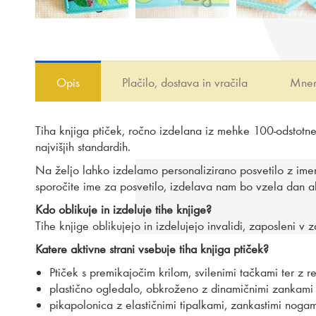
Opis
Plačilo, dostava in vračila
Mnen
Tiha knjiga ptiček, ročno izdelana iz mehke 100-odstotn
najvišjih standardih.
Na željo lahko izdelamo personalizirano posvetilo z ime
sporočite ime za posvetilo, izdelava nam bo vzela dan al
Kdo oblikuje in izdeluje tihe knjige?
Tihe knjige oblikujejo in izdelujejo invalidi, zaposleni v 
Katere aktivne strani vsebuje tiha knjiga ptiček?
Ptiček s premikajočim krilom, svilenimi tačkami ter z 
plastično ogledalo, obkroženo z dinamičnimi zankami in
pikapolonica z elastičnimi tipalkami, zankastimi nogam