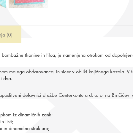
ja (0)
e bombažne tkanine in filca, je namenjena otrokom od dopolnjen
nom malega obdarovanca, in sicer v obliki knjižnega kazala. V t
i dva.
zaposlitveni delavnici družbe Centerkontura d. o. o. na Brnčičevi ul
repkom iz dinamičnih zank;
 listi;
i in dinamično strukturo;