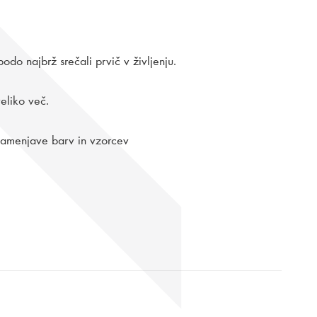
odo najbrž srečali prvič v življenju.
veliko več.
 zamenjave barv in vzorcev