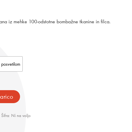
pon:
elana iz mehke 100-odstotne bombažne tkanine in filca.
00 €
00 €
s posvetilom
arico
Šifra:
Ni na voljo