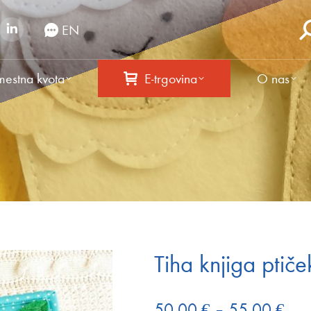
EN
estna kvota
E-trgovina
O nas
Tiha knjiga ptiče
Cen
50,00
€
–
55,00
€