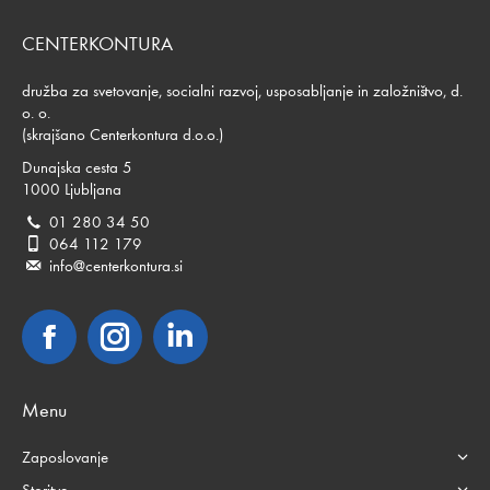
CENTERKONTURA
družba za svetovanje, socialni razvoj, usposabljanje in založništvo, d.
o. o.
(skrajšano Centerkontura d.o.o.)
Dunajska cesta 5
1000 Ljubljana
01 280 34 50
064 112 179
info@centerkontura.si
Facebook
Instagram
Linkedin
Menu
Zaposlovanje