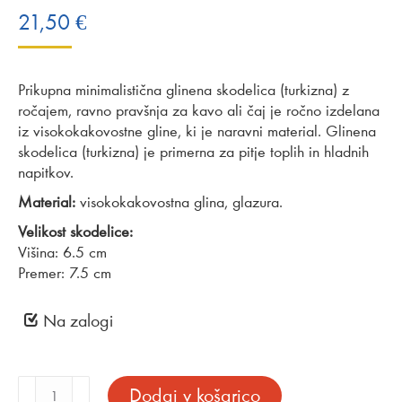
21,50
€
Prikupna minimalistična glinena skodelica (turkizna) z
ročajem, ravno pravšnja za kavo ali čaj je ročno izdelana
iz visokokakovostne gline, ki je naravni material. Glinena
skodelica (turkizna) je primerna za pitje toplih in hladnih
napitkov.
Material:
visokokakovostna glina, glazura.
Velikost skodelice:
Višina: 6.5 cm
Premer: 7.5 cm
Na zalogi
Glinena
Dodaj v košarico