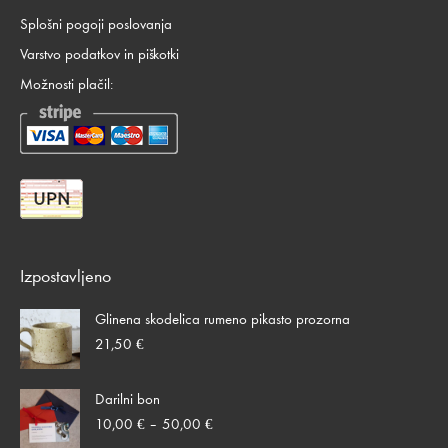
Splošni pogoji poslovanja
Varstvo podatkov in piškotki
Možnosti plačil:
Izpostavljeno
Glinena skodelica rumeno pikasto prozorna
21,50
€
Darilni bon
Cenovni
10,00
€
–
50,00
€
razpon: