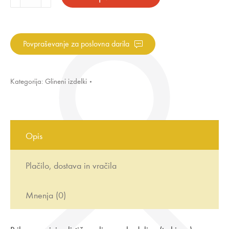
skodelica
rumeno
pikasto
turkizna
Povpraševanje za poslovna darila
količina
Kategorija:
Glineni izdelki
Opis
Plačilo, dostava in vračila
Mnenja (0)