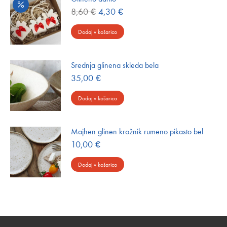
Izvirna
Trenutna
8,60
€
4,30
€
cena
cena
je
je:
Dodaj v košarico
bila:
4,30 €.
8,60 €.
Srednja glinena skleda bela
35,00
€
Dodaj v košarico
Majhen glinen krožnik rumeno pikasto bel
10,00
€
Dodaj v košarico