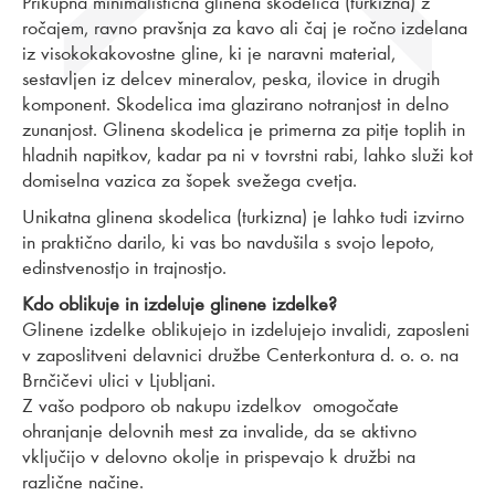
Prikupna minimalistična glinena skodelica (turkizna) z
ročajem, ravno pravšnja za kavo ali čaj je ročno izdelana
iz visokokakovostne gline, ki je naravni material,
sestavljen iz delcev mineralov, peska, ilovice in drugih
komponent. Skodelica ima glazirano notranjost in delno
zunanjost. Glinena skodelica je primerna za pitje toplih in
hladnih napitkov, kadar pa ni v tovrstni rabi, lahko služi kot
domiselna vazica za šopek svežega cvetja.
Unikatna glinena skodelica (turkizna) je lahko tudi izvirno
in praktično darilo, ki vas bo navdušila s svojo lepoto,
edinstvenostjo in trajnostjo.
Kdo oblikuje in izdeluje glinene izdelke?
Glinene izdelke oblikujejo in izdelujejo invalidi, zaposleni
v zaposlitveni delavnici družbe Centerkontura d. o. o. na
Brnčičevi ulici v Ljubljani.
Z vašo podporo ob nakupu izdelkov omogočate
ohranjanje delovnih mest za invalide, da se aktivno
vključijo v delovno okolje in prispevajo k družbi na
različne načine.