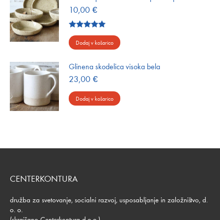
10,00
€
Ocenjeno
5.00
od 5
Dodaj v košarico
Glinena skodelica visoka bela
23,00
€
Dodaj v košarico
CENTERKONTURA
družba za svetovanje, socialni razvoj, usposabljanje in založništvo, d.
o. o.
(skrajšano Centerkontura d.o.o.)