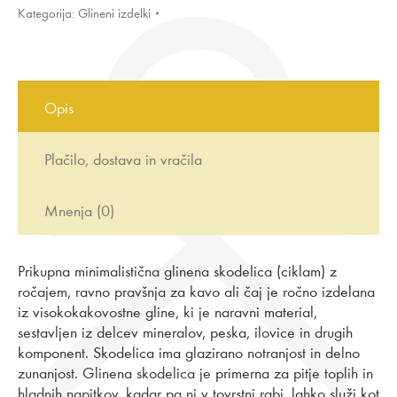
Kategorija:
Glineni izdelki
Opis
Plačilo, dostava in vračila
Mnenja (0)
Prikupna minimalistična glinena skodelica (ciklam) z
ročajem, ravno pravšnja za kavo ali čaj je ročno izdelana
iz visokokakovostne gline, ki je naravni material,
sestavljen iz delcev mineralov, peska, ilovice in drugih
komponent. Skodelica ima glazirano notranjost in delno
zunanjost. Glinena skodelica je primerna za pitje toplih in
hladnih napitkov, kadar pa ni v tovrstni rabi, lahko služi kot