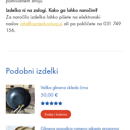
pomivalnem stroju.
Izdelka ni na zalogi. Kako ga lahko naročim?
Za naročilo izdelka lahko pišete na elektronski
naslov
info@centerkontura.si
ali pa pokličete na 031 749
156.
Podobni izdelki
Velika glinena skleda črna
50,00
€
Ocenjeno
5.00
od 5
Dodaj v košarico
Glinena posodica rumeno pikasto prozorna