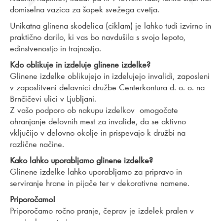
domiselna vazica za šopek svežega cvetja.
Unikatna glinena skodelica (ciklam) je lahko tudi izvirno in
praktično darilo, ki vas bo navdušila s svojo lepoto,
edinstvenostjo in trajnostjo.
Kdo oblikuje in izdeluje glinene izdelke?
Glinene izdelke oblikujejo in izdelujejo invalidi, zaposleni
v zaposlitveni delavnici družbe Centerkontura d. o. o. na
Brnčičevi ulici v Ljubljani.
Z vašo podporo ob nakupu izdelkov omogočate
ohranjanje delovnih mest za invalide, da se aktivno
vključijo v delovno okolje in prispevajo k družbi na
različne načine.
Kako lahko uporabljamo glinene izdelke?
Glinene izdelke lahko uporabljamo za pripravo in
serviranje hrane in pijače ter v dekorativne namene.
Priporočamo!
Priporočamo ročno pranje, čeprav je izdelek pralen v