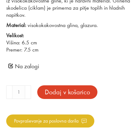
iz visokokakovostne gline, ki je naravni material. Glinena
skodelica (ciklam) je primerna za pitje toplih in hladnih
napitkov.
Material:
visokokakovostna glina, glazura.
Velikost:
Višina: 6.5 cm
Premer: 7.5 cm
Na zalogi
Glinena
Dodaj v košarico
skodelica
ciklamna
količina
Povpraševanje za poslovna darila